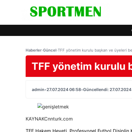
Haberler
›
Güncel
›
TFF yönetim kurulu başkan ve üyeleri bel
TFF yönetim kurulu b
admin
•
27.07.2024 06:58
•
Güncellendi: 27.07.2024
KAYNAK
Cnnturk.com
TFF Hakem Heyeti, Profesyonel Futbol Disiplin