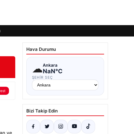
ı
Hava Durumu
☁
Ankara
NaN°C
ŞEHIR SEÇ
rest
Bizi Takip Edin
an ve