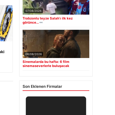
07/08/2026
Trabzonlu teyze Salah’ı ilk kez
görünce…
aki
06/08/2026
Sinemalarda bu hafta: 6 film
sinemaseverlerle buluşacak
Son Eklenen Firmalar