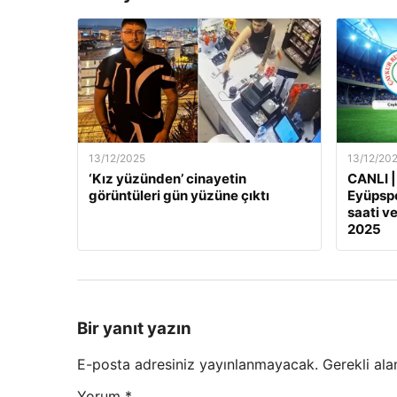
13/12/2025
13/12/20
‘Kız yüzünden’ cinayetin
CANLI |
görüntüleri gün yüzüne çıktı
Eyüpspo
saati ve
2025
Bir yanıt yazın
E-posta adresiniz yayınlanmayacak.
Gerekli ala
Yorum
*