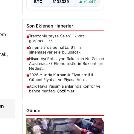
BTC
3103339
▲ +1.44%
Son Eklenen Haberler
rem
Trabzonlu teyze Salah’ı ilk kez
■
görünce…
Sinemalarda bu hafta: 6 film
■
sinemaseverlerle buluşacak
rak,
Nisan Ayı Enflasyon Rakamları Ne Zaman
■
Açıklanacak? Ekonomistlerin Beklentileri
Netleşti
2026 Yılında Kurbanlık Fiyatları: İl İl
■
Güncel Fiyatlar ve Piyasa Analizi
Açık Hava Yaşam alanlarında Konfor ve
■
bahçe mutfağı Çözümleri
en
Güncel