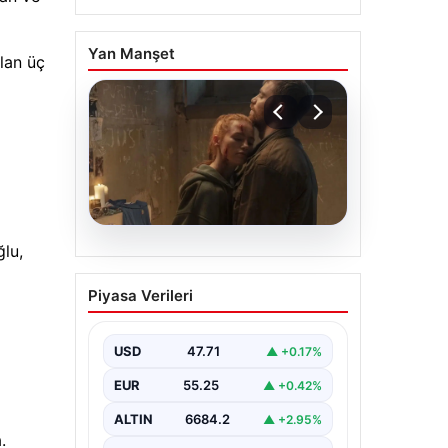
Yan Manşet
lan üç
lu,
06.08.2026
Sinemalarda bu hafta: 6
Piyasa Verileri
film sinemaseverlerle
buluşacak
USD
47.71
▲ +0.17%
EUR
55.25
▲ +0.42%
ALTIN
6684.2
▲ +2.95%
.