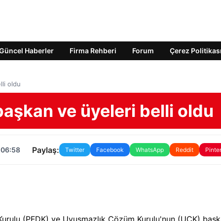
Güncel Haberler
Firma Rehberi
Forum
Çerez Politikas
li oldu
aşkan ve üyeleri belli oldu
Paylaş:
 06:58
Twitter
Facebook
WhatsApp
Reddit
Pinte
 Kurulu (PFDK) ve Uyuşmazlık Çözüm Kurulu'nun (UCK) başk