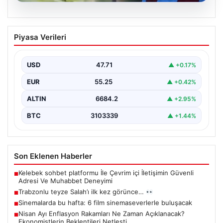
07.08.2026
Trabzonlu teyze Salah’ı ilk kez
Piyasa Verileri
görünce…
{“title”: “Trabzonlu Teyze İlk Kez Salah’ı Gördü: Renkli
Anlar Kameralarda”, “content”: “ Trabzon’un sıcak…
USD
47.71
▲ +0.17%
EUR
55.25
▲ +0.42%
ALTIN
6684.2
▲ +2.95%
BTC
3103339
▲ +1.44%
Son Eklenen Haberler
Kelebek sohbet platformu İle Çevrim içi İletişimin Güvenli
■
Adresi Ve Muhabbet Deneyimi
Trabzonlu teyze Salah’ı ilk kez görünce…
■
Sinemalarda bu hafta: 6 film sinemaseverlerle buluşacak
■
Nisan Ayı Enflasyon Rakamları Ne Zaman Açıklanacak?
■
Ekonomistlerin Beklentileri Netleşti