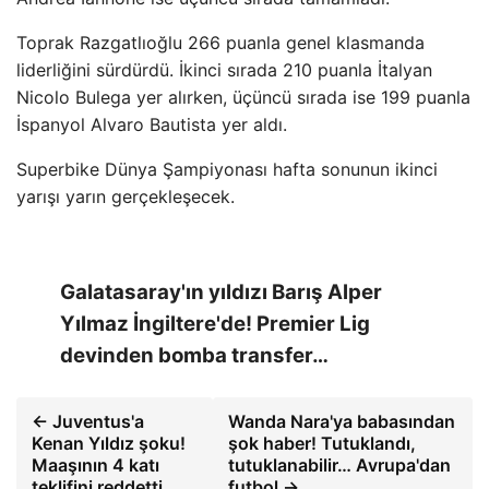
Toprak Razgatlıoğlu 266 puanla genel klasmanda
liderliğini sürdürdü. İkinci sırada 210 puanla İtalyan
Nicolo Bulega yer alırken, üçüncü sırada ise 199 puanla
İspanyol Alvaro Bautista yer aldı.
Superbike Dünya Şampiyonası hafta sonunun ikinci
yarışı yarın gerçekleşecek.
Galatasaray'ın yıldızı Barış Alper
Yılmaz İngiltere'de! Premier Lig
devinden bomba transfer…
← Juventus'a
Wanda Nara'ya babasından
Kenan Yıldız şoku!
şok haber! Tutuklandı,
Maaşının 4 katı
tutuklanabilir… Avrupa'dan
teklifini reddetti
futbol →