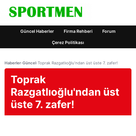
Güncel Haberler
Firma Rehberi
Forum
Çerez Politikası
Haberler
›
Güncel
›
Toprak Razgatlıoğlu'ndan üst üste 7. zafer!
Toprak
Razgatlıoğlu'ndan üst
üste 7. zafer!