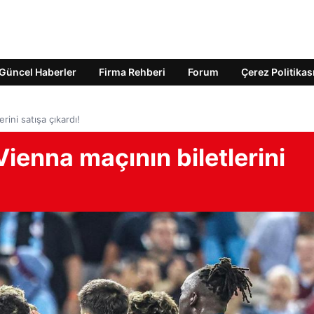
Güncel Haberler
Firma Rehberi
Forum
Çerez Politikas
ini satışa çıkardı!
ienna maçının biletlerini