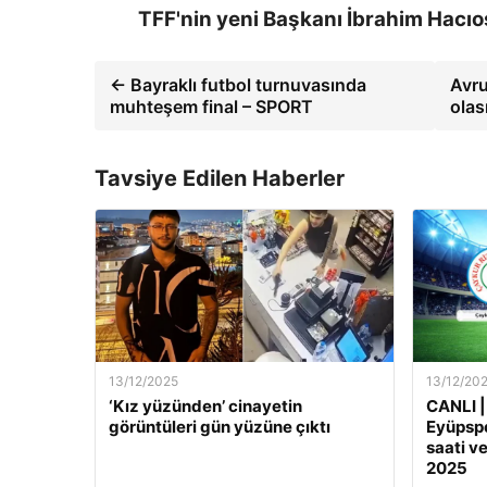
TFF'nin yeni Başkanı İbrahim Hacıos
← Bayraklı futbol turnuvasında
Avru
muhteşem final – SPORT
olas
Tavsiye Edilen Haberler
13/12/2025
13/12/20
‘Kız yüzünden’ cinayetin
CANLI |
görüntüleri gün yüzüne çıktı
Eyüpspo
saati ve
2025