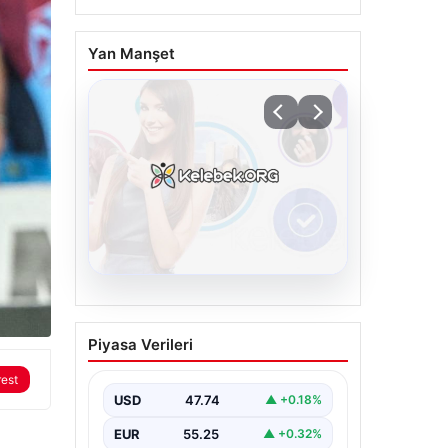
Yan Manşet
08.08.2026
Kelebek sohbet
Piyasa Verileri
platformu İle Çevrim içi
İletişimin Güvenli Adresi
rest
Ve Muhabbet Deneyimi
USD
47.74
▲ +0.18%
İnternet dünyasında kullanıcıların
EUR
55.25
▲ +0.32%
güvenli bir biçimde bağlantı