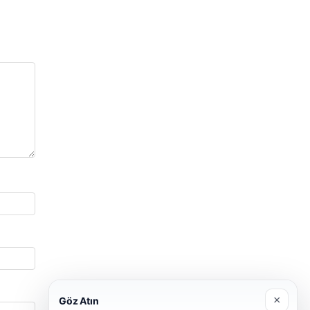
×
Göz Atın