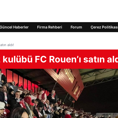
Güncel Haberler
Firma Rehberi
Forum
Çerez Politikas
tın aldı!
 kulübü FC Rouen’ı satın ald