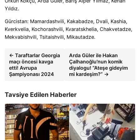
Orkun Kökçü, Arda Güler, Barış Alper Yılmaz, Kenan
Yıldız.
Gürcistan: Mamardashvili, Kakabadze, Dvali, Kashia,
Kverkvelia, Kochorashvili, Kvaratskhelia, Chakvetadze,
Mekvabishvili, Tsitaishvili, Mikautadze.
← Taraftarlar Georgia
Arda Güler ile Hakan
maçı öncesi kavga
Çalhanoğlu'nun komik
etti! Avrupa
diyalogu! “Ateşe gideyim
Şampiyonası 2024
mi kardeşim?” →
Tavsiye Edilen Haberler