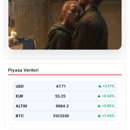
06.08.2026
Sinemalarda bu hafta: 6 film
Piyasa Verileri
sinemaseverlerle buluşacak
USD
47.71
▲ +0.17%
EUR
55.25
▲ +0.42%
ALTIN
6684.2
▲ +2.95%
BTC
3103339
▲ +1.44%