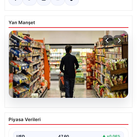
Yan Manşet
05.08.2026
Nisan Ayı Enflasyon Rakamları Ne
Piyasa Verileri
Zaman Açıklanacak? Ekonomistlerin
Beklentileri Netleşti
USD
47.60
▲ +0.06%