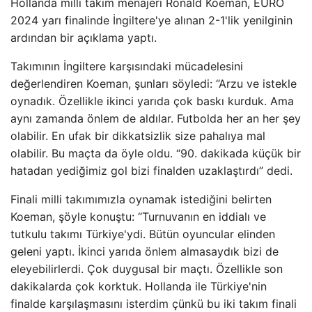
Hollanda milli takım menajeri Ronald Koeman, EURO
2024 yarı finalinde İngiltere'ye alınan 2-1'lik yenilginin
ardından bir açıklama yaptı.
Takımının İngiltere karşısındaki mücadelesini
değerlendiren Koeman, şunları söyledi: “Arzu ve istekle
oynadık. Özellikle ikinci yarıda çok baskı kurduk. Ama
aynı zamanda önlem de aldılar. Futbolda her an her şey
olabilir. En ufak bir dikkatsizlik size pahalıya mal
olabilir. Bu maçta da öyle oldu. “90. dakikada küçük bir
hatadan yediğimiz gol bizi finalden uzaklaştırdı” dedi.
Finali milli takımımızla oynamak istediğini belirten
Koeman, şöyle konuştu: “Turnuvanın en iddialı ve
tutkulu takımı Türkiye'ydi. Bütün oyuncular elinden
geleni yaptı. İkinci yarıda önlem almasaydık bizi de
eleyebilirlerdi. Çok duygusal bir maçtı. Özellikle son
dakikalarda çok korktuk. Hollanda ile Türkiye'nin
finalde karşılaşmasını isterdim çünkü bu iki takım finali