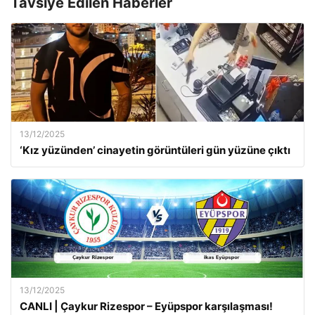
Tavsiye Edilen Haberler
13/12/2025
‘Kız yüzünden’ cinayetin görüntüleri gün yüzüne çıktı
13/12/2025
CANLI | Çaykur Rizespor – Eyüpspor karşılaşması!