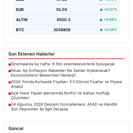
Türkiye İstatistik Kurumu (TÜİK) tarafından açıklanacak
nisan ayı enflasyon verileri için geri sayım başladı.…
EUR
55.05
▲ +0.07%
ALTIN
6500.3
▲ +0.06%
BTC
3058859
▲ +0.28%
Son Eklenen Haberler
Sinemalarda bu hafta: 6 film sinemaseverlerle buluşacak
■
Nisan Ayı Enflasyon Rakamları Ne Zaman Açıklanacak?
■
Ekonomistlerin Beklentileri Netleşti
2026 Yılında Kurbanlık Fiyatları: İl İl Güncel Fiyatlar ve Piyasa
■
Analizi
Açık Hava Yaşam alanlarında Konfor ve bahçe mutfağı
■
Çözümleri
04 Ağustos 2026 Deprem Güncellemesi: AFAD ve Kandilli
■
Son Depremler İle İlgili Detaylar
Güncel