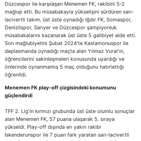
Düzcespor ile karşılaşan Menemen FK, rakibini 5-2
mağlup etti. Bu müsabakayla yükselişini sürdüren sarı-
lacivertli takım, üst üste oynadığı Iğdır FK, Somaspor,
Denizlispor, Sarıyer ve Düzcespor şampiyonluk
müsabakalarını kazanarak üst üste 5 galibiyet elde etti.
Son mağlubiyetini Şubat 2024'te Kastamonuspor ile
deplasmanda oynadığı maçta alan Yılmaz Vural'ın,
öğrencilerini sakinleşmeleri konusunda uyardığı ve
önlerinde oynanmamış 5 maç olduğunu hatırlattığı
öğrenildi.
Menemen FK play-off çizgisindeki konumunu
güçlendirdi
TFF 2. Lig'in kırmızı grubunda üst üste olumlu sonuçlar
alan Menemen FK, 57 puana ulaşarak 5. sıraya
yükseldi. Play-off dışında en yakın rakibi
İskenderunspor ile 7 puan fark yaratan sarı-lacivertli