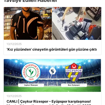
Tavsiye Edilen Haberler
13/12/2025
‘Kız yüzünden’ cinayetin görüntüleri gün yüzüne çıktı
13/12/2025
CANLI | Çaykur Rizespor – Eyüpspor karşılaşması!