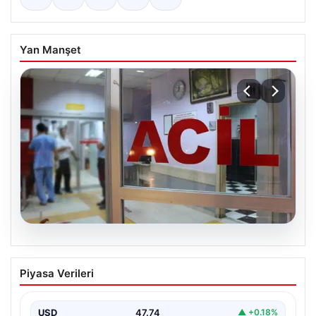
Yan Manşet
08.08.2026
Ambulans ile otomobil çarpıştı: 3’ü
Piyasa Verileri
sağlık çalışanı 5 yaralı
USD
47.74
▲ +0.18%