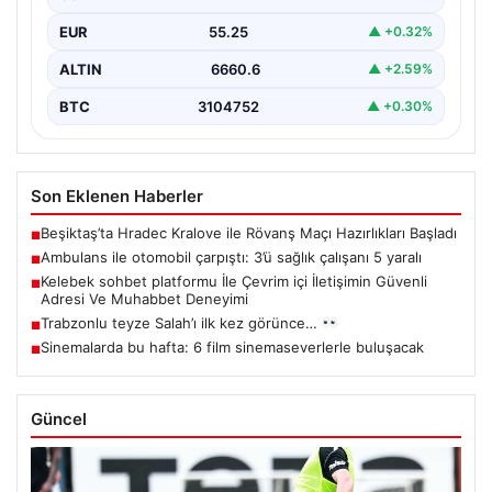
EUR
55.25
▲ +0.32%
ALTIN
6660.6
▲ +2.59%
BTC
3104752
▲ +0.30%
Son Eklenen Haberler
Beşiktaş’ta Hradec Kralove ile Rövanş Maçı Hazırlıkları Başladı
■
Ambulans ile otomobil çarpıştı: 3’ü sağlık çalışanı 5 yaralı
■
Kelebek sohbet platformu İle Çevrim içi İletişimin Güvenli
■
Adresi Ve Muhabbet Deneyimi
Trabzonlu teyze Salah’ı ilk kez görünce…
■
Sinemalarda bu hafta: 6 film sinemaseverlerle buluşacak
■
Güncel