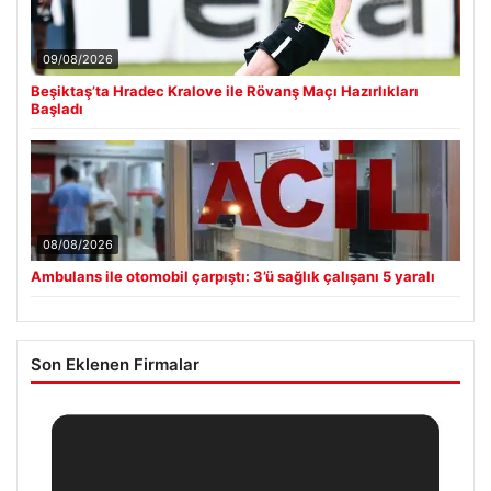
09/08/2026
Beşiktaş’ta Hradec Kralove ile Rövanş Maçı Hazırlıkları
Başladı
08/08/2026
Ambulans ile otomobil çarpıştı: 3’ü sağlık çalışanı 5 yaralı
Son Eklenen Firmalar