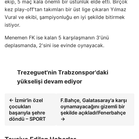
ekip, 5 maç kala önemli bir üstünlük elde etti. Birçok
kez play-off'tan takımları bir üst lige çıkaran Yılmaz
Vural ve ekibi, şampiyonluğu en iyi şekilde bitirmek
istiyor.
Menemen FK ise kalan 5 karşılaşmanın 3'ünü
deplasmanda, 2'sini ise evinde oynayacak.
Trezeguet'nin Trabzonspor'daki
yükselişi devam ediyor
← İzmir'in özel
F.Bahçe, Galatasaray'a karşı
çocukları
oynamayacağını gizemli bir
başarıyla şehre
şekilde açıkladı!Fenerbahçe
döndü – SPORT
→