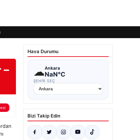
ı
Hava Durumu
 –
☁
Ankara
NaN°C
ŞEHIR SEÇ
rest
Bizi Takip Edin
ardan
nı