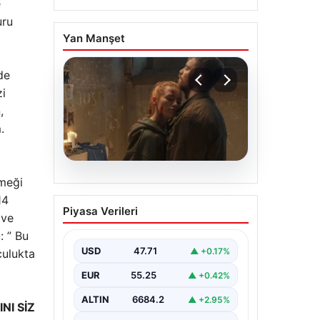
e
uru
Yan Manşet
de
zi
,
.
emeği
06.08.2026
Sinemalarda bu hafta: 6
14
Piyasa Verileri
film sinemaseverlerle
 ve
buluşacak
: ” Bu
USD
47.71
▲ +0.17%
culukta
EUR
55.25
▲ +0.42%
ALTIN
6684.2
▲ +2.95%
NI SİZ