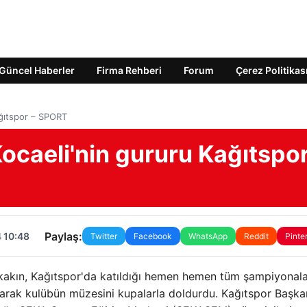
Güncel Haberler
Firma Rehberi
Forum
Çerez Politikas
ağıtspor – SPORT
caeli'nin gururu Kağıtspor
Paylaş:
 10:48
Twitter
Facebook
WhatsApp
Reddit
Pinte
ükakın, Kağıtspor'da katıldığı hemen hemen tüm şampiyonal
arak kulübün müzesini kupalarla doldurdu. Kağıtspor Başka