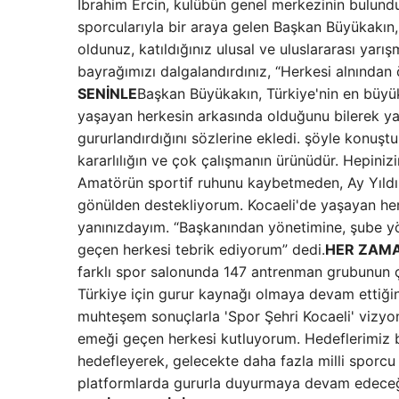
İbrahim Ercin, kulübün genel merkezinin bulun
sporcularıyla bir araya gelen Başkan Büyükakın,
oldunuz, katıldığınız ulusal ve uluslararası yarı
bayrağımızı dalgalandırdınız, “Herkesi alnında
SENİNLE
Başkan Büyükakın, Türkiye'nin en büyük
yaşayan herkesin arkasında olduğunu bilerek yar
gururlandırdığını sözlerine ekledi. şöyle konuştu
kararlılığın ve çok çalışmanın ürünüdür. Hepi
Amatörün sportif ruhunu kaybetmeden, Ay Yıldızl
gönülden destekliyorum. Kocaeli'de yaşayan her
yanınızdayım. “Başkanından yönetimine, şube yö
geçen herkesi tebrik ediyorum” dedi.
HER ZAMA
farklı spor salonunda 147 antrenman grubunun ça
Türkiye için gurur kaynağı olmaya devam ettiği
muhteşem sonuçlarla 'Spor Şehri Kocaeli' vizyo
emeği geçen herkesi kutluyorum. Hedeflerimiz b
hedefleyerek, gelecekte daha fazla milli sporcu y
platformlarda gururla duyurmaya devam edeceğ