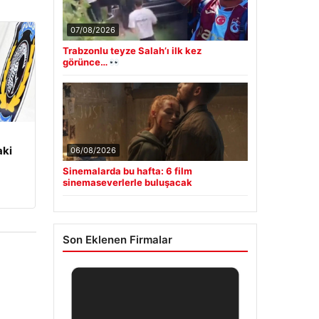
07/08/2026
Trabzonlu teyze Salah’ı ilk kez
görünce…
aki
06/08/2026
Sinemalarda bu hafta: 6 film
sinemaseverlerle buluşacak
Son Eklenen Firmalar