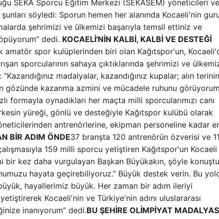
duğu SEKA Sporcu Eğitim Merkezi (SEKASEM) yöneticileri v
 şunları söyledi: Sporun hemen her alanında Kocaeli'nin gur
şmalarda şehrimizi ve ülkemizi başarıyla temsil ettiniz ve
n öpüyorum” dedi.
KOCAELİ'NİN KALBİ, KALBİ VE DESTEĞİ
 amatör spor kulüplerinden biri olan Kağıtspor'un, Kocaeli'
ışan sporcularının sahaya çıktıklarında şehrimizi ve ülkemi
: “Kazandığınız madalyalar, kazandığınız kupalar; alın terinin
nizin gözünde kazanma azmini ve mücadele ruhunu görüyorum
ı formayla oynadıkları her maçta milli sporcularımızı canı
kesin yüreği, gönlü ve desteğiyle Kağıtspor kulübü olarak
neticilerinden antrenörlerine, ekipman personeline kadar 
N BİR ADIM ÖNDE
37 branşta 120 antrenörün özverisi ve 1
lışmasıyla 159 milli sporcu yetiştiren Kağıtspor'un Kocaeli
ni bir kez daha vurgulayan Başkan Büyükakın, şöyle konuştu
numuzu hayata geçirebiliyoruz.” Büyük destek verin. Bu yol
üyük, hayallerimiz büyük. Her zaman bir adım ileriyi
etiştirerek Kocaeli'nin ve Türkiye'nin adını uluslararası
inize inanıyorum” dedi.
BU ŞEHİRE OLİMPİYAT MADALYASI