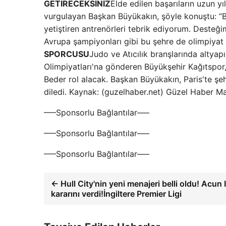
GETİRECEKSİNİZ
Elde edilen başarıların uzun y
vurgulayan Başkan Büyükakın, şöyle konuştu: “B
yetiştiren antrenörleri tebrik ediyorum. Desteği
Avrupa şampiyonları gibi bu şehre de olimpiyat m
SPORCUSU
Judo ve Atıcılık branşlarında altyapı
Olimpiyatları'na gönderen Büyükşehir Kağıtspor
Beder rol alacak. Başkan Büyükakın, Paris'te şe
diledi. Kaynak: (guzelhaber.net) Güzel Haber M
—–Sponsorlu Bağlantılar—–
—–Sponsorlu Bağlantılar—–
—–Sponsorlu Bağlantılar—–
← Hull City'nin yeni menajeri belli oldu! Acun Il
kararını verdi!İngiltere Premier Ligi