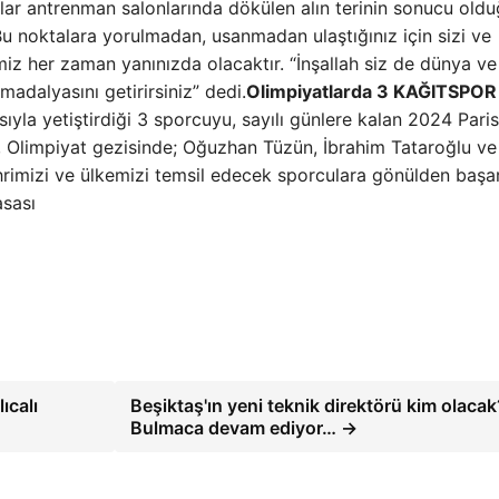
ıllar antrenman salonlarında dökülen alın terinin sonucu old
u noktalara yorulmadan, usanmadan ulaştığınız için sizi ve
miz her zaman yanınızda olacaktır. “İnşallah siz de dünya ve
adalyasını getirirsiniz” dedi.
Olimpiyatlarda 3 KAĞITSPOR
sıyla yetiştirdiği 3 sporcuyu, sayılı günlere kalan 2024 Paris
, Olimpiyat gezisinde; Oğuzhan Tüzün, İbrahim Tataroğlu v
hrimizi ve ülkemizi temsil edecek sporculara gönülden başar
asası
ıcalı
Beşiktaş'ın yeni teknik direktörü kim olacak
Bulmaca devam ediyor… →