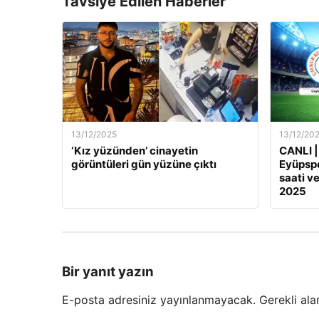
Tavsiye Edilen Haberler
13/12/2025
13/12/20
‘Kız yüzünden’ cinayetin
CANLI |
görüntüleri gün yüzüne çıktı
Eyüpspo
saati ve
2025
Bir yanıt yazın
E-posta adresiniz yayınlanmayacak.
Gerekli ala