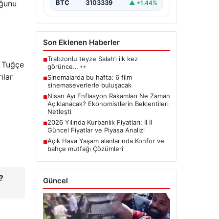
uğunu
BTC
3103339
▲ +1.44%
Son Eklenen Haberler
Trabzonlu teyze Salah’ı ilk kez
■
e Tuğçe
görünce…
ılar
Sinemalarda bu hafta: 6 film
■
sinemaseverlerle buluşacak
Nisan Ayı Enflasyon Rakamları Ne Zaman
■
Açıklanacak? Ekonomistlerin Beklentileri
Netleşti
2026 Yılında Kurbanlık Fiyatları: İl İl
■
Güncel Fiyatlar ve Piyasa Analizi
Açık Hava Yaşam alanlarında Konfor ve
■
bahçe mutfağı Çözümleri
?
Güncel