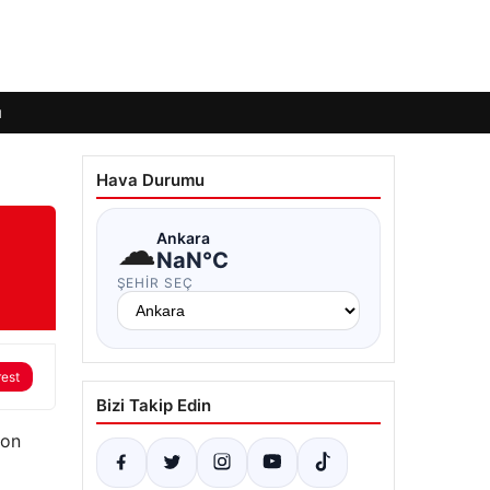
ı
Hava Durumu
☁
Ankara
NaN°C
ŞEHIR SEÇ
rest
Bizi Takip Edin
zon