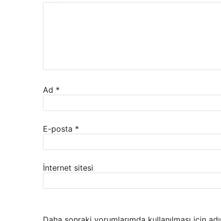
Ad
*
E-posta
*
İnternet sitesi
Daha sonraki yorumlarımda kullanılması için adı