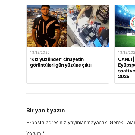
13/12/2025
13/12/20
‘Kız yüzünden’ cinayetin
CANLI |
görüntüleri gün yüzüne çıktı
Eyüpspo
saati ve
2025
Bir yanıt yazın
E-posta adresiniz yayınlanmayacak.
Gerekli ala
Yorum
*