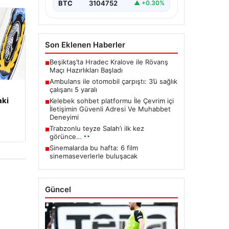
BTC
3104752
▲ +0.30%
Son Eklenen Haberler
Beşiktaş’ta Hradec Kralove ile Rövanş
■
Maçı Hazırlıkları Başladı
Ambulans ile otomobil çarpıştı: 3’ü sağlık
■
çalışanı 5 yaralı
aki
Kelebek sohbet platformu İle Çevrim içi
■
İletişimin Güvenli Adresi Ve Muhabbet
Deneyimi
Trabzonlu teyze Salah’ı ilk kez
■
görünce…
Sinemalarda bu hafta: 6 film
■
sinemaseverlerle buluşacak
Güncel