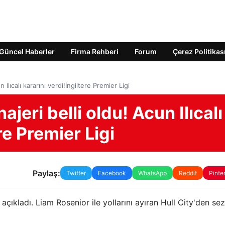
Güncel Haberler
Firma Rehberi
Forum
Çerez Politikas
 Ilıcalı kararını verdi!İngiltere Premier Ligi
ajeri belli oldu! Acun Ilıcalı
re Premier Ligi
Paylaş:
Twitter
Facebook
WhatsApp
Reddit
Pinte
ü açıkladı. Liam Rosenior ile yollarını ayıran Hull City'den se