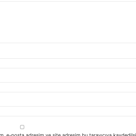
m, e-posta adresim ve site adresim bu tarayıcıya kaydedilsi