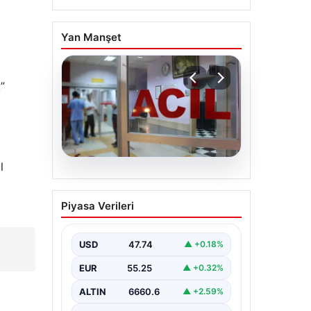
Yan Manşet
”
l
08.08.2026
Ambulans ile otomobil
Piyasa Verileri
çarpıştı: 3’ü sağlık
çalışanı 5 yaralı
USD
47.74
▲ +0.18%
EUR
55.25
▲ +0.32%
ALTIN
6660.6
▲ +2.59%