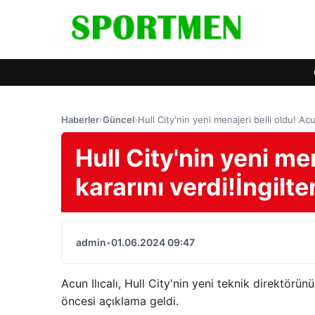
Haberler
›
Güncel
›
Hull City'nin yeni menajeri belli oldu! Acun
Hull City'nin yeni men
kararını verdi!İngilte
admin
•
01.06.2024 09:47
Acun Ilıcalı, Hull City'nin yeni teknik direktörün
öncesi açıklama geldi.