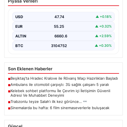
Piyasa Verileri
sağlık çalışanı 5 yaralı
USD
47.74
▲ +0.18%
EUR
55.25
▲ +0.32%
ALTIN
6660.6
▲ +2.59%
BTC
3104752
▲ +0.30%
Son Eklenen Haberler
Beşiktaş’ta Hradec Kralove ile Rövanş Maçı Hazırlıkları Başladı
■
Ambulans ile otomobil çarpıştı: 3’ü sağlık çalışanı 5 yaralı
■
Kelebek sohbet platformu İle Çevrim içi İletişimin Güvenli
■
Adresi Ve Muhabbet Deneyimi
Trabzonlu teyze Salah’ı ilk kez görünce…
■
Sinemalarda bu hafta: 6 film sinemaseverlerle buluşacak
■
Güncel