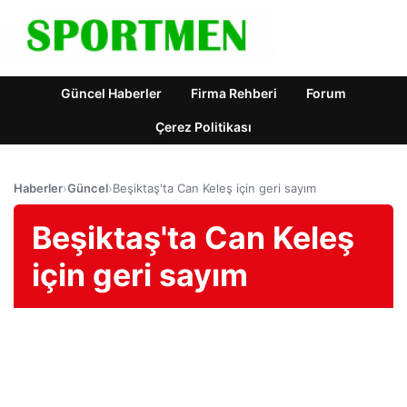
Güncel Haberler
Firma Rehberi
Forum
Çerez Politikası
Haberler
›
Güncel
›
Beşiktaş'ta Can Keleş için geri sayım
Beşiktaş'ta Can Keleş
için geri sayım