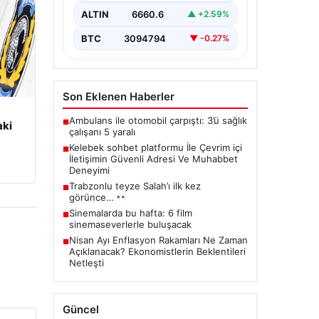
kurması ciddi bir önem
ALTIN
6660.6
▲ +2.59%
taşımaktadır. Halen çeşitli…
BTC
3094794
▼ -0.27%
Son Eklenen Haberler
Ambulans ile otomobil çarpıştı: 3’ü sağlık
■
aki
çalışanı 5 yaralı
Kelebek sohbet platformu İle Çevrim içi
■
İletişimin Güvenli Adresi Ve Muhabbet
Deneyimi
Trabzonlu teyze Salah’ı ilk kez
■
görünce…
Sinemalarda bu hafta: 6 film
■
sinemaseverlerle buluşacak
Nisan Ayı Enflasyon Rakamları Ne Zaman
■
Açıklanacak? Ekonomistlerin Beklentileri
Netleşti
Güncel