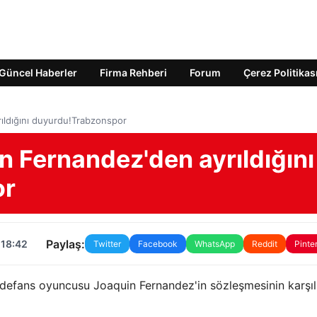
Güncel Haberler
Firma Rehberi
Forum
Çerez Politikas
ıldığını duyurdu!Trabzonspor
n Fernandez'den ayrıldığını
or
Paylaş:
 18:42
Twitter
Facebook
WhatsApp
Reddit
Pinte
defans oyuncusu Joaquin Fernandez'in sözleşmesinin karşılı