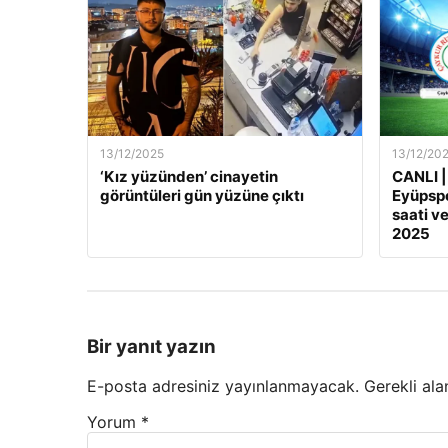
13/12/2025
13/12/20
‘Kız yüzünden’ cinayetin
CANLI |
görüntüleri gün yüzüne çıktı
Eyüpspo
saati ve
2025
Bir yanıt yazın
E-posta adresiniz yayınlanmayacak.
Gerekli ala
Yorum
*