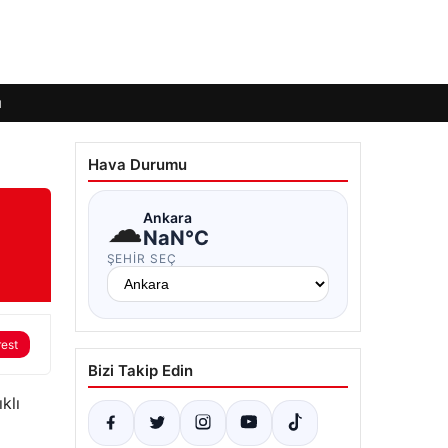
ı
Hava Durumu
☁
Ankara
NaN°C
ŞEHIR SEÇ
rest
Bizi Takip Edin
klı