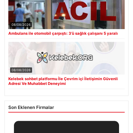
08/08/2026
Ambulans ile otomobil çarpıştı: 3’ü sağlık çalışanı 5 yaralı
08/08/2026
Kelebek sohbet platformu İle Çevrim içi İletişimin Güvenli
Adresi Ve Muhabbet Deneyimi
Son Eklenen Firmalar