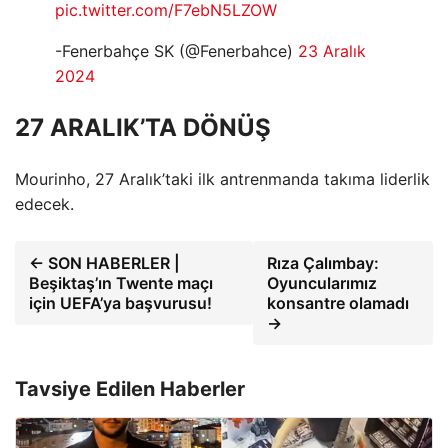
pic.twitter.com/F7ebN5LZOW
-Fenerbahçe SK (@Fenerbahce)
23 Aralık
2024
27 ARALIK’TA DÖNÜŞ
Mourinho, 27 Aralık’taki ilk antrenmanda takıma liderlik
edecek.
← SON HABERLER |
Rıza Çalımbay:
Beşiktaş’ın Twente maçı
Oyuncularımız
için UEFA’ya başvurusu!
konsantre olamadı
→
Tavsiye Edilen Haberler