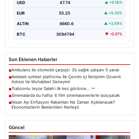
USD
47.74
▲ +0.18%
İnternet dünyasında kullanıcıların güvenli bir biçimde
bağlantı kurması ciddi bir önem taşımaktadır. Halen
EUR
55.25
▲ +0.32%
çeşitli…
ALTIN
6660.6
▲ +2.59%
BTC
3094794
▼ -0.27%
Son Eklenen Haberler
Ambulans ile otomobil çarpıştı: 3’ü sağlık çalışanı 5 yaralı
■
Kelebek sohbet platformu İle Çevrim içi İletişimin Güvenli
■
Adresi Ve Muhabbet Deneyimi
Trabzonlu teyze Salah’ı ilk kez görünce…
■
Sinemalarda bu hafta: 6 film sinemaseverlerle buluşacak
■
Nisan Ayı Enflasyon Rakamları Ne Zaman Açıklanacak?
■
Ekonomistlerin Beklentileri Netleşti
Güncel