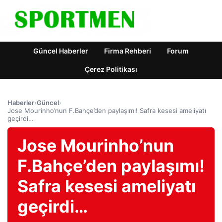
Güncel Haberler
Firma Rehberi
Forum
Çerez Politikası
Haberler
›
Güncel
›
Jose Mourinho’nun F.Bahçe’den paylaşımı! Safra kesesi ameliyatı
geçirdi…
Jose Mourinho’nun
F.Bahçe’den paylaşımı!
Safra kesesi ameliyatı
geçirdi…