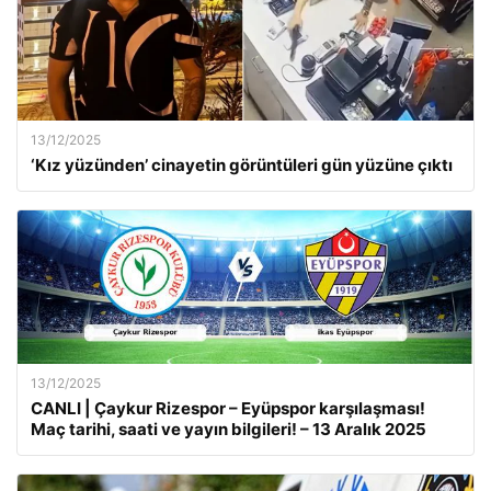
13/12/2025
‘Kız yüzünden’ cinayetin görüntüleri gün yüzüne çıktı
13/12/2025
CANLI | Çaykur Rizespor – Eyüpspor karşılaşması!
Maç tarihi, saati ve yayın bilgileri! – 13 Aralık 2025