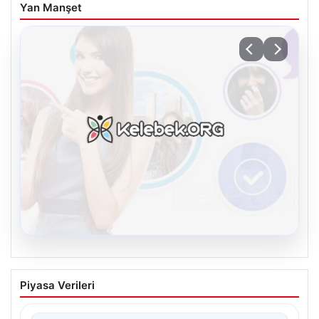
Yan Manşet
08.08.2026
Kelebek sohbet platformu İle Çevrim içi
Piyasa Verileri
İletişimin Güvenli Adresi Ve Muhabbet
Deneyimi