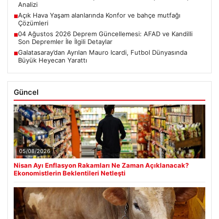
Analizi
Açık Hava Yaşam alanlarında Konfor ve bahçe mutfağı
■
Çözümleri
04 Ağustos 2026 Deprem Güncellemesi: AFAD ve Kandilli
■
Son Depremler İle İlgili Detaylar
Galatasaray’dan Ayrılan Mauro Icardi, Futbol Dünyasında
■
Büyük Heyecan Yarattı
Güncel
05/08/2026
Nisan Ayı Enflasyon Rakamları Ne Zaman Açıklanacak?
Ekonomistlerin Beklentileri Netleşti