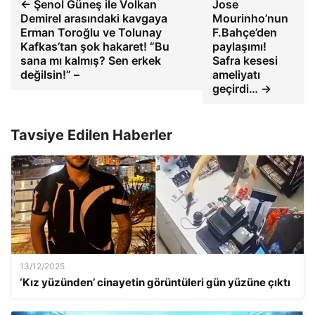
← Şenol Güneş ile Volkan
Jose
Demirel arasındaki kavgaya
Mourinho’nun
Erman Toroğlu ve Tolunay
F.Bahçe’den
Kafkas’tan şok hakaret! “Bu
paylaşımı!
sana mı kalmış? Sen erkek
Safra kesesi
değilsin!” –
ameliyatı
geçirdi… →
Tavsiye Edilen Haberler
13/12/2025
‘Kız yüzünden’ cinayetin görüntüleri gün yüzüne çıktı