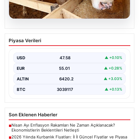
05.08.2026
2026 Yılında Kurbanlık Fiyatları: İl İl
Piyasa Verileri
Güncel Fiyatlar ve Piyasa Analizi
2026 Kurban Bayramı öncesinde vatandaşların en çok
merak ettiği konulardan biri olan kurbanlık fiyatları,…
USD
47.58
▲ +0.10%
EUR
55.01
▲ +0.28%
ALTIN
6420.2
▲ +3.03%
BTC
3039117
▲ +0.13%
Son Eklenen Haberler
Nisan Ayı Enflasyon Rakamları Ne Zaman Açıklanacak?
■
Ekonomistlerin Beklentileri Netleşti
2026 Yılında Kurbanlık Fiyatları: İl İl Güncel Fiyatlar ve Piyasa
■