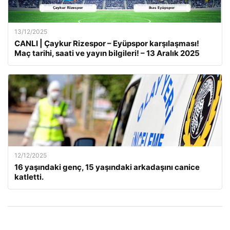
13/12/2025
CANLI | Çaykur Rizespor – Eyüpspor karşılaşması!
Maç tarihi, saati ve yayın bilgileri! – 13 Aralık 2025
12/12/2025
16 yaşındaki genç, 15 yaşındaki arkadaşını canice
katletti.