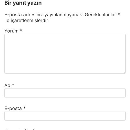
Bir yanıt yazın
E-posta adresiniz yayınlanmayacak.
Gerekli alanlar
*
ile işaretlenmişlerdir
Yorum
*
Ad
*
E-posta
*