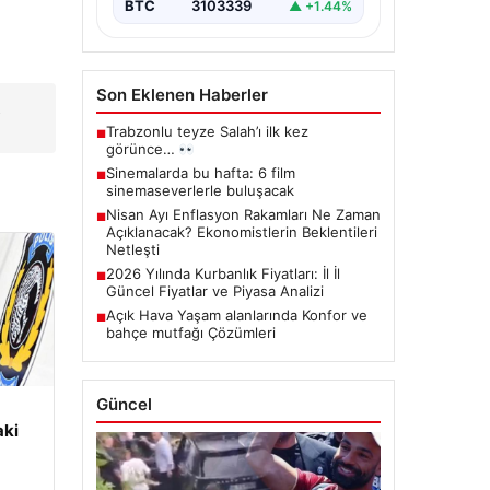
BTC
3103339
▲ +1.44%
Son Eklenen Haberler
A
Trabzonlu teyze Salah’ı ilk kez
■
görünce…
Sinemalarda bu hafta: 6 film
■
sinemaseverlerle buluşacak
Nisan Ayı Enflasyon Rakamları Ne Zaman
■
Açıklanacak? Ekonomistlerin Beklentileri
Netleşti
2026 Yılında Kurbanlık Fiyatları: İl İl
■
Güncel Fiyatlar ve Piyasa Analizi
Açık Hava Yaşam alanlarında Konfor ve
■
bahçe mutfağı Çözümleri
Güncel
aki