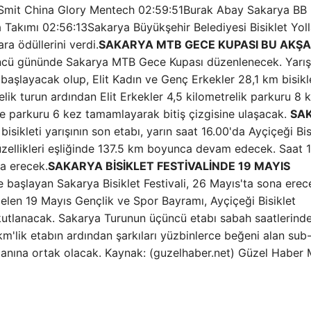
Smit China Glory Mentech 02:59:51Burak Abay Sakarya BB
Takımı 02:56:13Sakarya Büyükşehir Belediyesi Bisiklet Yoll
a ödüllerini verdi.
SAKARYA MTB GECE KUPASI BU AKŞ
çüncü gününde Sakarya MTB Gece Kupası düzenlenecek. Yarış,
başlayacak olup, Elit Kadın ve Genç Erkekler 28,1 km bisikle
relik turun ardından Elit Erkekler 4,5 kilometrelik parkuru 8 
se parkuru 6 kez tamamlayarak bitiş çizgisine ulaşacak.
SA
isikleti yarışının son etabı, yarın saat 16.00'da Ayçiçeği Bis
zellikleri eşliğinde 137.5 km boyunca devam edecek. Saat 1
na erecek.
SAKARYA BİSİKLET FESTİVALİNDE 19 MAYIS
 başlayan Sakarya Bisiklet Festivali, 26 Mayıs'ta sona erec
len 19 Mayıs Gençlik ve Spor Bayramı, Ayçiçeği Bisiklet
 kutlanacak. Sakarya Turunun üçüncü etabı sabah saatlerind
km'lik etabın ardından şarkıları yüzbinlerce beğeni alan su
canına ortak olacak. Kaynak: (guzelhaber.net) Güzel Haber 