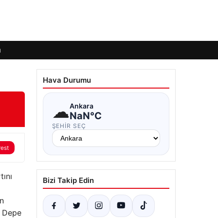
ı
Hava Durumu
☁
Ankara
NaN°C
ŞEHIR SEÇ
rest
tını
Bizi Takip Edin
en
l Depe