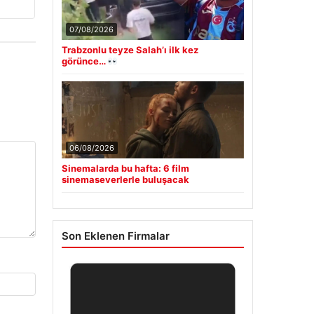
07/08/2026
Trabzonlu teyze Salah’ı ilk kez
görünce…
06/08/2026
Sinemalarda bu hafta: 6 film
sinemaseverlerle buluşacak
Son Eklenen Firmalar