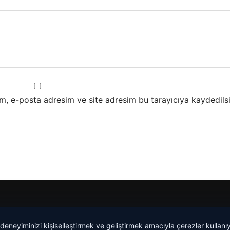
m, e-posta adresim ve site adresim bu tarayıcıya kaydedilsi
malta work and study
|
lemagrup.com.tr
 deneyiminizi kişiselleştirmek ve geliştirmek amacıyla çerezler kullan