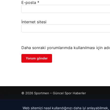
E-posta
*
İnternet sitesi
Daha sonraki yorumlarımda kullanılması için adı
© 2026 Sportmen – Güncel Spor Haberler
cio
Web sitemizi nasıl kullandığınızı daha iyi anlayabilmek,