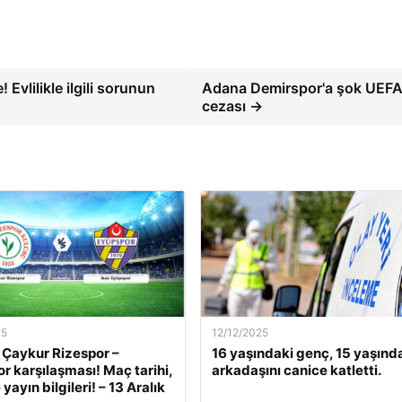
vlilikle ilgili sorunun
Adana Demirspor'a şok UEF
cezası →
25
12/12/2025
 Çaykur Rizespor –
16 yaşındaki genç, 15 yaşınd
r karşılaşması! Maç tarihi,
arkadaşını canice katletti.
 yayın bilgileri! – 13 Aralık