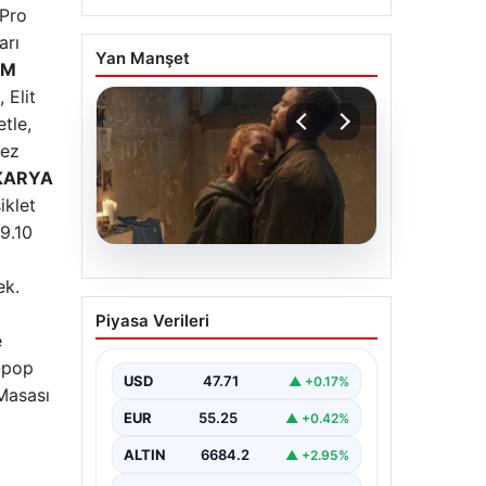
 Pro
arı
Yan Manşet
AM
 Elit
tle,
kez
KARYA
iklet
9.10
06.08.2026
ek.
Sinemalarda bu hafta: 6
Piyasa Verileri
film sinemaseverlerle
e
buluşacak
b-pop
USD
47.71
▲ +0.17%
Masası
EUR
55.25
▲ +0.42%
ALTIN
6684.2
▲ +2.95%