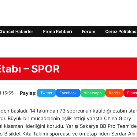
Güncel Haberler
Firma Rehberi
Forum
Çerez Politikas
Etabı – SPOR
Paylaş:
4 15:55
Twitter
Facebook
WhatsApp
Reddit
Pinte
'nden başladı. 14 takımdan 73 sporcunun katıldığı etabın star
di. Büyük bir mücadelenin eşlik ettiği yarışta China Glory
 klasman liderliğini korudu. Yarışı Sakarya BB Pro Team'd
 Bisiklet Kıta Takımı sporcusu ve ön etap lideri Serdar Anı