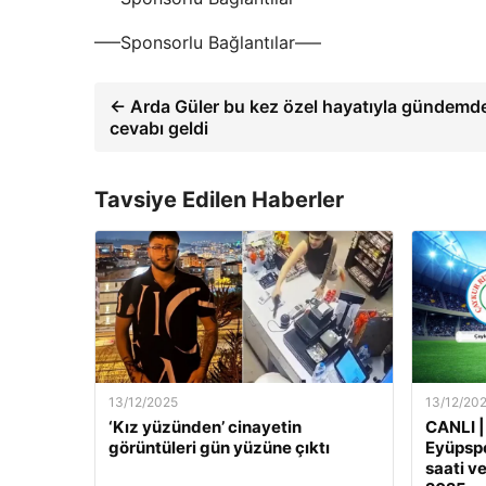
—–Sponsorlu Bağlantılar—–
← Arda Güler bu kez özel hayatıyla gündemde! E
cevabı geldi
Tavsiye Edilen Haberler
13/12/2025
13/12/20
‘Kız yüzünden’ cinayetin
CANLI |
görüntüleri gün yüzüne çıktı
Eyüpspo
saati ve