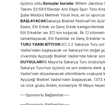
üçüncü oldu.
Sonuçlar burada:
Willem Jakobus 
Takımı 02:59:51Serdar Anıl Depe Spor Toto Kıta 
Şube Müdürü Mehmet Yücel İnce, en iyi sporcular
BAŞLAYACAK
Sakarya Bisiklet Festivali'nin ü
Kadın, Elit Erkek ve Genç Erkek kategorilerinde 
Elit Erkekler ise 37,1 km koşacak. İlk 1,1 kilomet
tamamlayacak, Elit Kadınlar ve Genç Erkekler i
TURU YARIN BİTİYOR
UCI 2.2 Sakarya Turu yol b
Vadisi'nden başlayacak ve Sakarya'nın doğal gü
civarında Ayçiçeği Bisiklet Vadisi'nde tekrar so
DUYGULARI
16 Mayıs'ta Sakarya Turu önsözüyle
Sakarya Turu'nun üçüncü ve son etabına denk ge
Vadisi'nde düzenlenecek etkinliklerle coşkuyla
Ayçiçeği Bisiklet Vadisi'nden başlayacak. 137,5 
ve rock grubu İkilem, konseriyle 19 Mayıs heye
—–Sponsorlu Bağlantılar—–
—–Sponsorlu Bağlantılar—–