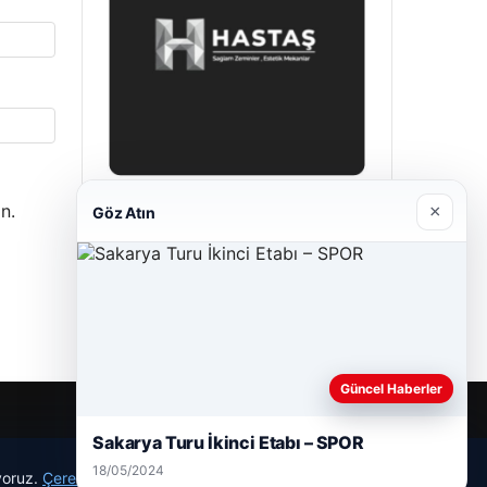
n.
×
Göz Atın
Hastaş Beton
26/05/2026
Güncel Haberler
Sakarya Turu İkinci Etabı – SPOR
18/05/2024
ıyoruz.
Çerez Politikamız
Reddet
Kabul Et